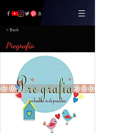
< Back
Pregrafia