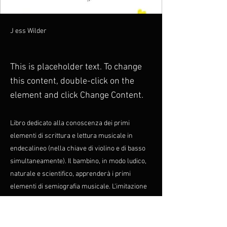
J ess Wilder
This is placeholder text. To change
this content, double-click on the
element and click Change Content.
Libro dedicato alla conoscenza dei primi
elementi di scrittura e lettura musicale in
endecalineo (nella chiave di violino e di basso
simultaneamente). Il bambino, in modo ludico,
naturale e scientifico, apprenderà i primi
elementi di semiografia musicale. L'imitazione
basata sulle dinamiche del principio Hegeliano
di realtà (tesi, antitesi e sintesi), svilupperà nel
bambino competenze propedeutiche al